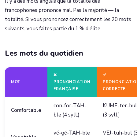
Il y a des mots anglais que la totalité des
francophones prononce mal. Pas la majorité — la
totalité. Si vous prononcez correctement les 20 mots
suivants, vous faites partie du 1 % d'élite.
Les mots du quotidien
❌
✅
MOT
PRONONCIATION
PRONONCIATIO
FRANÇAISE
CORRECTE
con-for-TAH-
KUMF-ter-bul
Comfortable
ble (4 syll.)
(3 syll.)
vé-gé-TAH-ble
VEJ-tuh-bul (