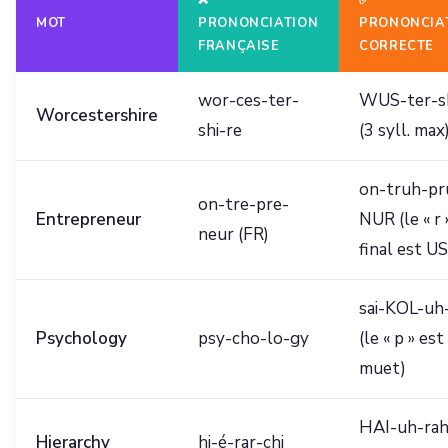
❌
✅
MOT
PRONONCIATION
PRONONCIA
FRANÇAISE
CORRECTE
wor-ces-ter-
WUS-ter-s
Worcestershire
shi-re
(3 syll. max
on-truh-pr
on-tre-pre-
Entrepreneur
NUR (le « r 
neur (FR)
final est US
sai-KOL-uh-
Psychology
psy-cho-lo-gy
(le « p » est
muet)
HAI-uh-rah
Hierarchy
hi-é-rar-chi