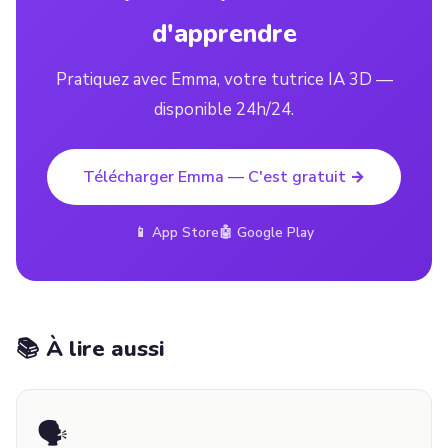
d'apprendre
Pratiquez avec Emma, votre tutrice IA 3D —
disponible 24h/24.
Télécharger Emma — C'est gratuit →
📱 App Store
🤖 Google Play
📚 À lire aussi
🗣️