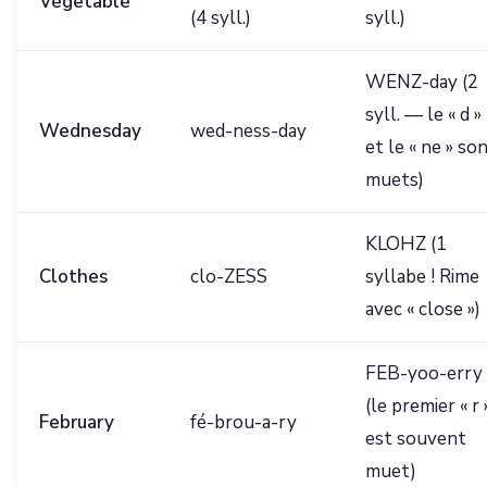
Vegetable
(4 syll.)
syll.)
WENZ-day (2
syll. — le « d »
Wednesday
wed-ness-day
et le « ne » so
muets)
KLOHZ (1
Clothes
clo-ZESS
syllabe ! Rime
avec « close »)
FEB-yoo-erry
(le premier « r 
February
fé-brou-a-ry
est souvent
muet)