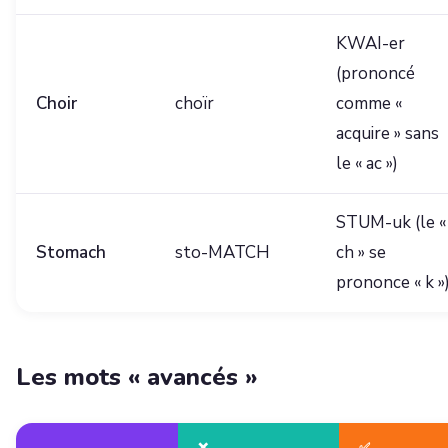
KWAI-er
(prononcé
Choir
choïr
comme «
acquire » sans
le « ac »)
STUM-uk (le «
Stomach
sto-MATCH
ch » se
prononce « k »
Les mots « avancés »