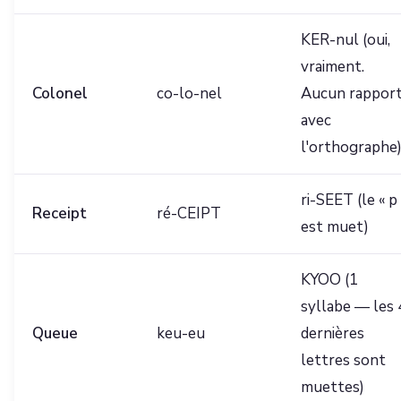
KER-nul (oui,
vraiment.
Colonel
co-lo-nel
Aucun rappor
avec
l'orthographe
ri-SEET (le « p 
Receipt
ré-CEIPT
est muet)
KYOO (1
syllabe — les 
Queue
keu-eu
dernières
lettres sont
muettes)