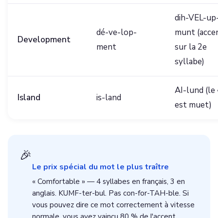
dih-VEL-up
dé-ve-lop-
munt (acce
Development
ment
sur la 2e
syllabe)
AI-lund (le 
Island
is-land
est muet)
🎉
Le prix spécial du mot le plus traître
« Comfortable » — 4 syllabes en français, 3 en
anglais. KUMF-ter-bul. Pas con-for-TAH-ble. Si
vous pouvez dire ce mot correctement à vitesse
normale, vous avez vaincu 80 % de l'accent