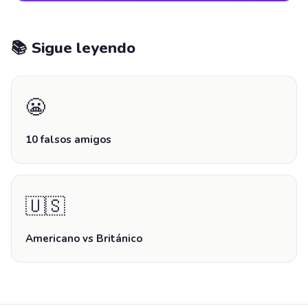
📚 Sigue leyendo
😬
10 falsos amigos
🇺🇸
Americano vs Británico