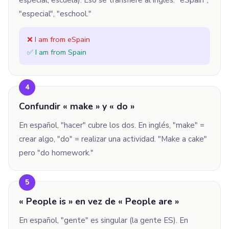
especial, escuela). Eso se transfiere al inglés: "eSpain",
"especial", "eschool."
❌ I am from eSpain
✅ I am from Spain
4
Confundir « make » y « do »
En español, "hacer" cubre los dos. En inglés, "make" =
crear algo, "do" = realizar una actividad. "Make a cake"
pero "do homework."
5
« People is » en vez de « People are »
En español, "gente" es singular (la gente ES). En