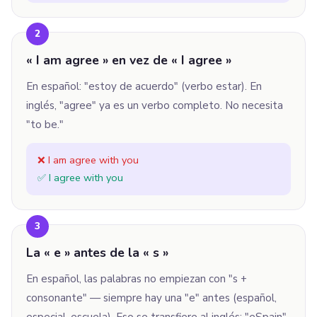
2
« I am agree » en vez de « I agree »
En español: "estoy de acuerdo" (verbo estar). En
inglés, "agree" ya es un verbo completo. No necesita
"to be."
❌ I am agree with you
✅ I agree with you
3
La « e » antes de la « s »
En español, las palabras no empiezan con "s +
consonante" — siempre hay una "e" antes (español,