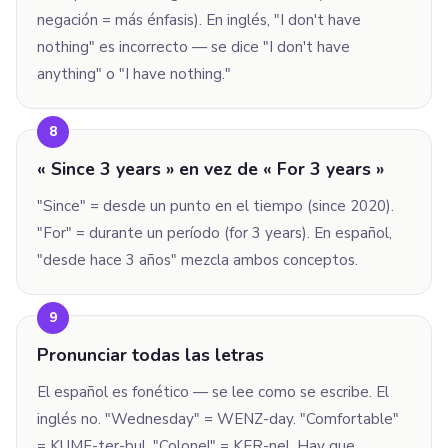
negación = más énfasis). En inglés, "I don't have
nothing" es incorrecto — se dice "I don't have
anything" o "I have nothing."
8
« Since 3 years » en vez de « For 3 years »
"Since" = desde un punto en el tiempo (since 2020).
"For" = durante un período (for 3 years). En español,
"desde hace 3 años" mezcla ambos conceptos.
9
Pronunciar todas las letras
El español es fonético — se lee como se escribe. El
inglés no. "Wednesday" = WENZ-day. "Comfortable"
= KUMF-ter-bul. "Colonel" = KER-nel. Hay que