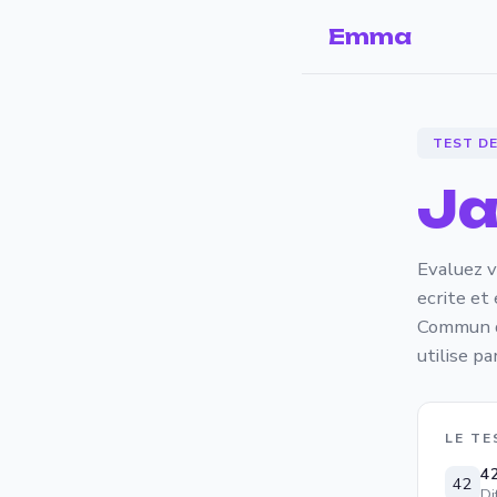
Emma
TEST D
Ja
Evaluez v
ecrite et
Commun de
utilise p
LE TE
42
42
Di