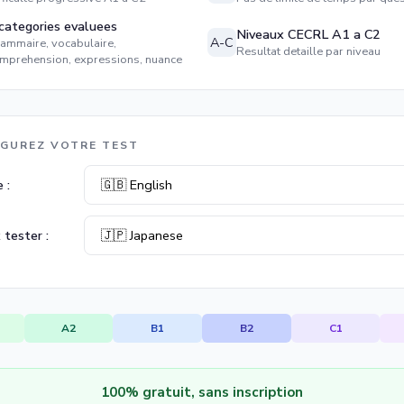
categories evaluees
Niveaux CECRL A1 a C2
A-C
ammaire, vocabulaire,
Resultat detaille par niveau
mprehension, expressions, nuance
IGUREZ VOTRE TEST
 :
 tester :
A2
B1
B2
C1
100% gratuit, sans inscription