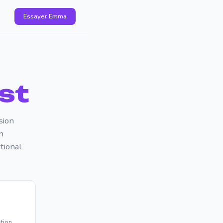
Essayer Emma
st
sion
n
tional
tion