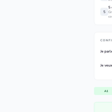
5 
5
Gr
co
CONF
Je parle
Je veux
A1