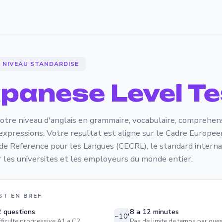
E NIVEAU STANDARDISE
panese Level Te
otre niveau d'anglais en grammaire, vocabulaire, comprehen
 expressions. Votre resultat est aligne sur le Cadre Europee
 Reference pour les Langues (CECRL), le standard interna
ar les universites et les employeurs du monde entier.
ST EN BREF
 questions
8 a 12 minutes
~10'
fficulte progressive A1 a C2
Pas de limite de temps par ques